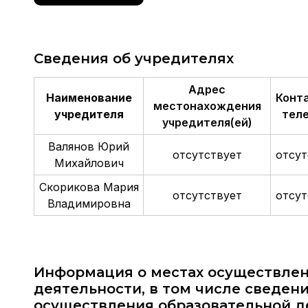
Сведения об учредителях
Адрес
Наименование
Конт
местонахождения
учредителя
тел
учредителя(ей)
Валянов Юрий
отсутствует
отсут
Михайлович
Скорикова Мария
отсутствует
отсут
Владимировна
Информация о местах осуществлен
деятельности, в том числе сведени
осуществления образовательной д