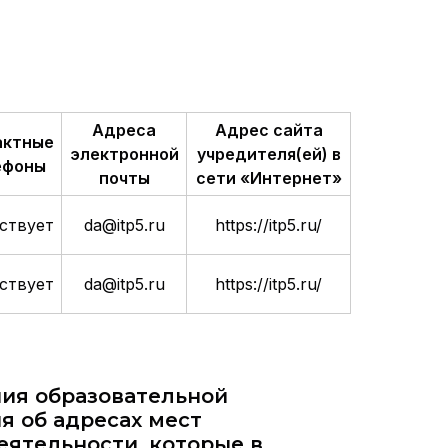
Адреса
Адрес сайта
актные
электронной
учредителя(ей) в
ефоны
почты
сети «Интернет»
ствует
da@itp5.ru
https://itp5.ru/
ствует
da@itp5.ru
https://itp5.ru/
ия образовательной
я об адресах мест
еятельности, которые в